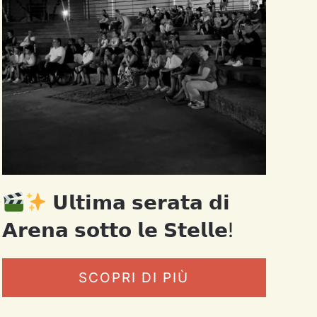
𝗨𝗹𝘁𝗶𝗺𝗮 𝘀𝗲𝗿𝗮𝘁𝗮 𝗱𝗶
𝗔𝗿𝗲𝗻𝗮 𝘀𝗼𝘁𝘁𝗼 𝗹𝗲 𝗦𝘁𝗲𝗹𝗹𝗲!
SCOPRI DI PIÙ