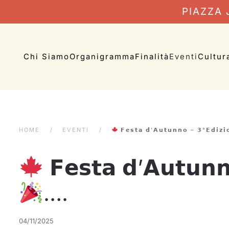
PIAZZA J
Chi Siamo
Organigramma
Finalità
Eventi
Cultur
HOME
EVENTI
𝗙𝗲𝘀𝘁𝗮 𝗱’𝗔𝘂𝘁𝘂𝗻𝗻𝗼 – 𝟯°𝗘𝗱𝗶𝘇𝗶
𝗙𝗲𝘀𝘁𝗮 𝗱’𝗔𝘂𝘁𝘂𝗻𝗻
….
04/11/2025