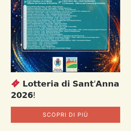
𝗟𝗼𝘁𝘁𝗲𝗿𝗶𝗮 𝗱𝗶 𝗦𝗮𝗻𝘁’𝗔𝗻𝗻𝗮
𝟮𝟬𝟮𝟲!
SCOPRI DI PIÙ