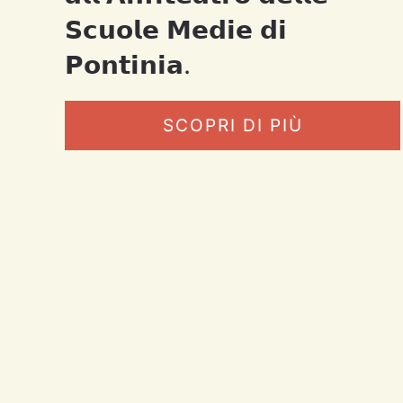
𝗦𝗰𝘂𝗼𝗹𝗲 𝗠𝗲𝗱𝗶𝗲 𝗱𝗶
𝗣𝗼𝗻𝘁𝗶𝗻𝗶𝗮.
SCOPRI DI PIÙ