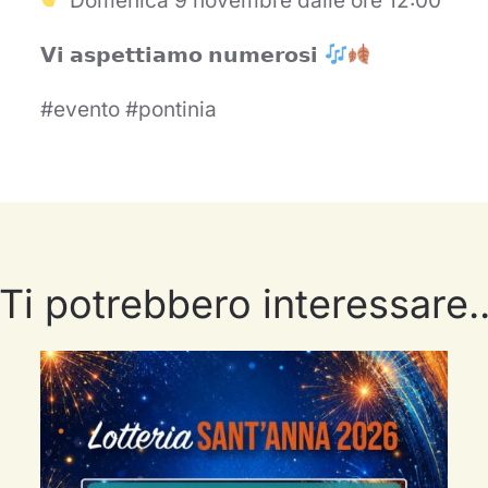
Domenica 9 novembre dalle ore 12:00
𝗩𝗶 𝗮𝘀𝗽𝗲𝘁𝘁𝗶𝗮𝗺𝗼 𝗻𝘂𝗺𝗲𝗿𝗼𝘀𝗶
#evento #pontinia
Ti potrebbero interessare.