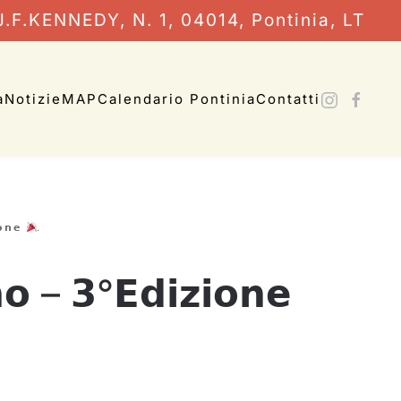
.F.KENNEDY, N. 1, 04014, Pontinia, LT
a
Notizie
MAP
Calendario Pontinia
Contatti
𝗼𝗻𝗲
.
𝗼 – 𝟯°𝗘𝗱𝗶𝘇𝗶𝗼𝗻𝗲