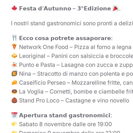
𝗙𝗲𝘀𝘁𝗮 𝗱’𝗔𝘂𝘁𝘂𝗻𝗻𝗼 – 𝟯°𝗘𝗱𝗶𝘇𝗶𝗼𝗻𝗲
.
I nostri stand gastronomici sono pronti a deliz
𝗘𝗰𝗰𝗼 𝗰𝗼𝘀𝗮 𝗽𝗼𝘁𝗿𝗲𝘁𝗲 𝗮𝘀𝘀𝗮𝗽𝗼𝗿𝗮𝗿𝗲:
Network One Food – Pizza al forno a legna
Leoriginal – Panini con salsiccia e broccolet
Punto e Pasta – Lasagna con zucca e zuppa
Nina – Stracotto di manzo con polenta e po
Caseificio Perseo – Mozzarelline fritte, cann
La Voglia – Cornetti, bombe e ciambelle fri
Stand Pro Loco – Castagne e vino novello
𝗔𝗽𝗲𝗿𝘁𝘂𝗿𝗮 𝘀𝘁𝗮𝗻𝗱 𝗴𝗮𝘀𝘁𝗿𝗼𝗻𝗼𝗺𝗶𝗰𝗶:
Sabato 8 novembre dalle ore 19:00