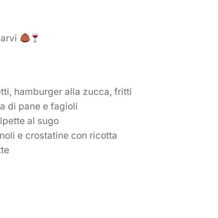
iarvi
ti, hamburger alla zucca, fritti
 di pane e fagioli
lpette al sugo
oli e crostatine con ricotta
tte