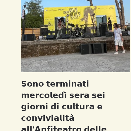
𝗦𝗼𝗻𝗼 𝘁𝗲𝗿𝗺𝗶𝗻𝗮𝘁𝗶
𝗺𝗲𝗿𝗰𝗼𝗹𝗲𝗱𝗶̀ 𝘀𝗲𝗿𝗮 𝘀𝗲𝗶
𝗴𝗶𝗼𝗿𝗻𝗶 𝗱𝗶 𝗰𝘂𝗹𝘁𝘂𝗿𝗮 𝗲
𝗰𝗼𝗻𝘃𝗶𝘃𝗶𝗮𝗹𝗶𝘁𝗮̀
𝗮𝗹𝗹’𝗔𝗻𝗳𝗶𝘁𝗲𝗮𝘁𝗿𝗼 𝗱𝗲𝗹𝗹𝗲